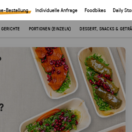
ne-Bestellung
Individuelle Anfrage
Foodbikes
Daily Sto
 GERICHTE
PORTIONEN (EINZELN)
DESSERT, SNACKS & GETR
?
?