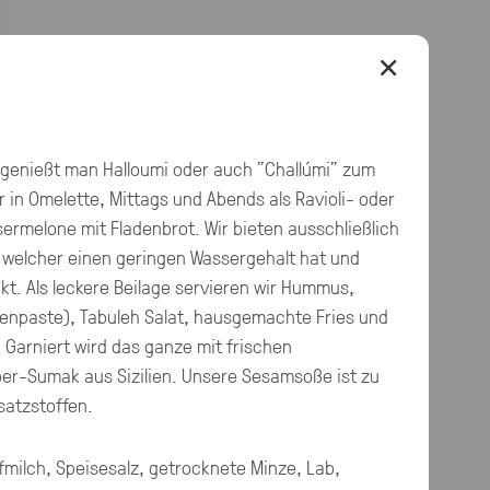
×
e genießt man Halloumi oder auch "Challúmi" zum
r in Omelette, Mittags und Abends als Ravioli- oder
ssermelone mit Fladenbrot. Wir bieten ausschließlich
 welcher einen geringen Wassergehalt hat und
t. Als leckere Beilage servieren wir Hummus,
nenpaste), Tabuleh Salat, hausgemachte Fries und
 Garniert wird das ganze mit frischen
er-Sumak aus Sizilien. Unsere Sesamsoße ist zu
satzstoffen.
milch, Speisesalz, getrocknete Minze, Lab,