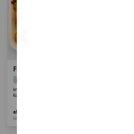
Falafel mit Tahini
vegan
knusprige Falafel aus Kichererbsen mit frischem
Koriander & Tahini.
Fingerfood
· ideal für Mezze &
Buffets
ab 25,00 €
für 20
Stück
(inkl. MwSt.)