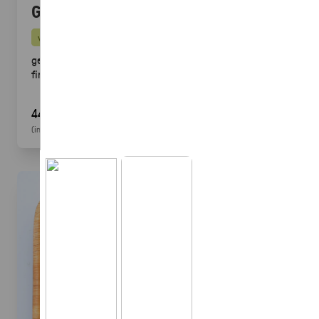
Gegrillte Halloumi Veggie (24 Stück)
vegetarisch
gegrillter Halloumi mit mediterranem Gemüse ·
fingerfood
44,90 €
(inkl. MwSt.)