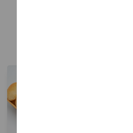
CATERIN
Hier kannst du dir dein Cat
Beispiel: bei 20 Personen rei
Denk an eine gute Mischun
Aufstriche, Sa