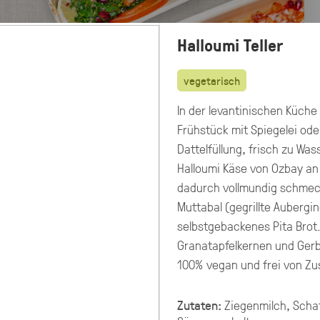
Halloumi Teller
vegetarisch
In der levantinischen Küch
Frühstück mit Spiegelei ode
Dattelfüllung, frisch zu Wa
Halloumi Käse von Ozbay an
dadurch vollmundig schmeck
Muttabal (gegrillte Aubergi
selbstgebackenes Pita Brot.
Granatapfelkernen und Gerb
100% vegan und frei von Zu
Preisangaben in:
Allergene
Brutto
Netto
hervorheben
Zutaten:
Ziegenmilch, Schaf