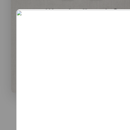
Was darf’s sein?
lauwarme Buffetplatten
auch mit heißen Gerichten
VORSCHLAG ANSEHEN
Alles
vegan
vegetarisch
Fleisch