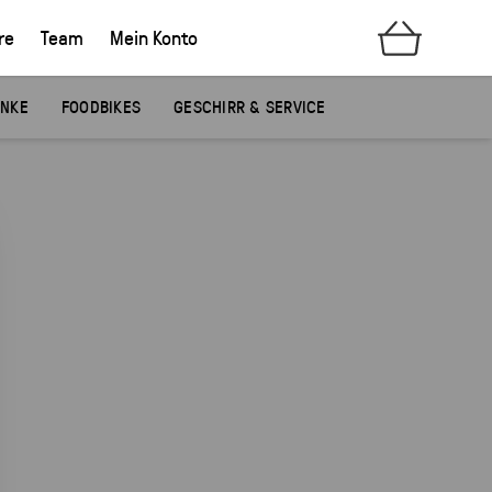
re
Team
Mein Konto
ÄNKE
FOODBIKES
GESCHIRR & SERVICE