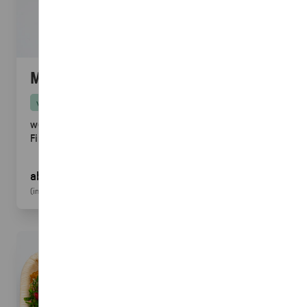
Mini Pitabrot
vegan
weicher Hefeteig · ideal zum füllen, dippen & teilen.
Fingerfood
· für Mezze & Buffets
ab 17,00 €
für 20
Stück
(inkl. MwSt.)