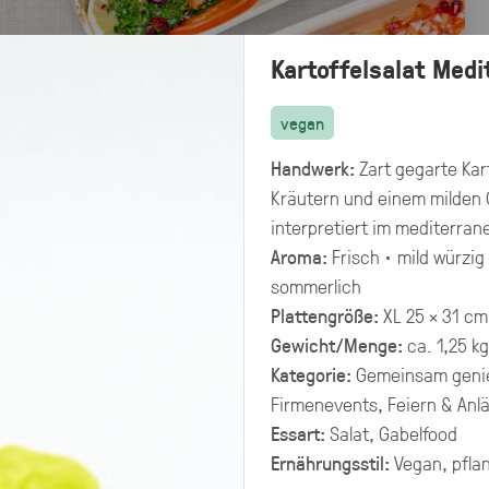
Kartoffelsalat Medi
vegan
Handwerk:
Zart gegarte Kar
Kräutern und einem milden 
interpretiert im mediterrane
Aroma:
Frisch · mild würzig
sommerlich
Plattengröße:
XL 25 × 31 cm
Gewicht/Menge:
ca. 1,25 k
Kategorie:
Gemeinsam geni
Firmenevents, Feiern & Anl
Preisangaben in:
Essart:
Salat, Gabelfood
Allergene
Brutto
Netto
hervorheben
Ernährungsstil:
Vegan, pflan