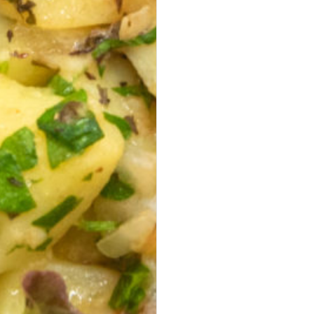
ab 30,00 €
für 20
Stück
(inkl. MwSt.)