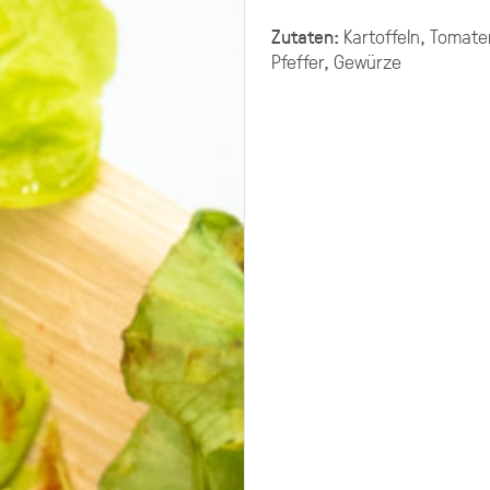
G PLATTEN
Zutaten:
Kartoffeln, Tomaten
Pfeffer, Gewürze
ering selbst zusammenstellen.
chen ungefähr 10-11 XL-Platten.
g aus mehreren Platten Brot,
late, Fingerfood.