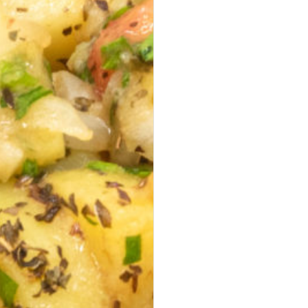
Halloumi Pesto Fries
vegetarisch
knusprige Halloumi Fries mit Basilikum Pesto ·
Fingerfood,
Mezze & Dips