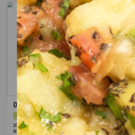
Dubai Halloumi Platte (20 Stück)
vegetarisch
20 knusprige Halloumi Sticks im Fadenteig mit Honig
Mascarpone Dip