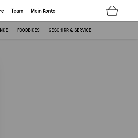
re
Team
Mein Konto
ÄNKE
FOODBIKES
GESCHIRR & SERVICE