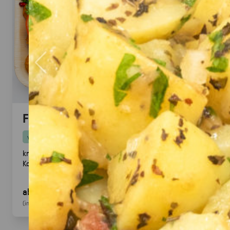
Falafel mit Tahini
vegan
knusprige Falafel aus Kichererbsen mit frischem
Koriander & Tahini.
Fingerfood
· ideal für Mezze &
Buffets
ab 25,00 €
für 20
Stück
(inkl. MwSt.)