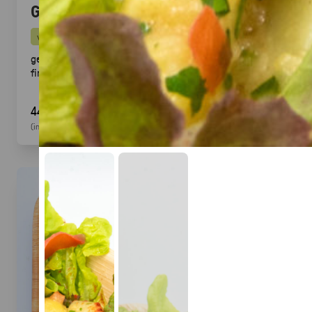
Gegrillte Halloumi Veggie (24 Stück)
vegetarisch
gegrillter Halloumi mit mediterranem Gemüse ·
fingerfood
44,90 €
(inkl. MwSt.)