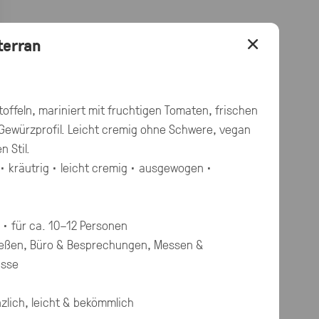
×
terran
toffeln, mariniert mit fruchtigen Tomaten, frischen
Gewürzprofil. Leicht cremig ohne Schwere, vegan
n Stil.
 · kräutrig · leicht cremig · ausgewogen ·
g · für ca. 10–12 Personen
eßen, Büro & Besprechungen, Messen &
ässe
zlich, leicht & bekömmlich