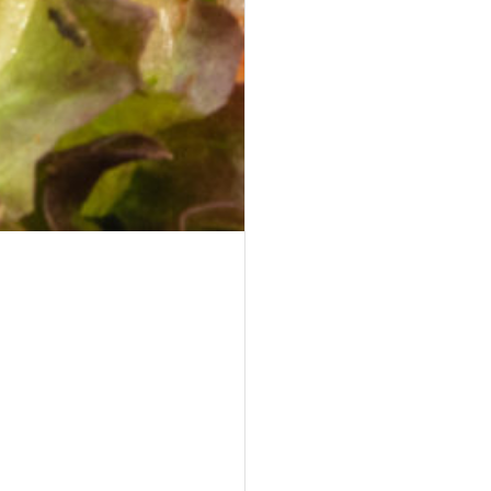
Asiatische Brokkoli Platte
vegan
gegrillter Brokkoli und Champignons in asiatischer
Marinade mit Sesam und Ingwer.
34,90 €
für 1
Platten
(inkl. MwSt.)