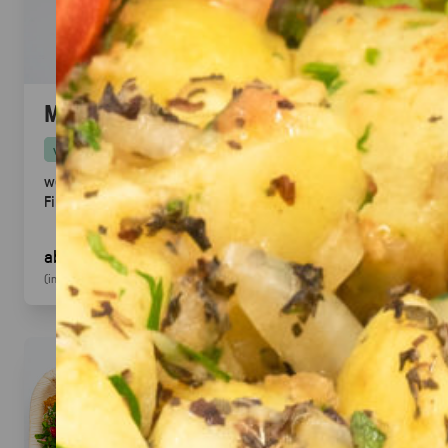
Mini Pitabrot
vegan
weicher Hefeteig · ideal zum füllen, dippen & teilen.
Fingerfood
· für Mezze & Buffets
ab 17,00 €
für 20
Stück
(inkl. MwSt.)