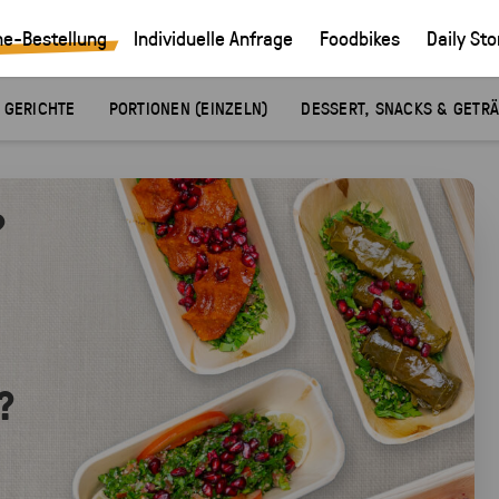
ne-Bestellung
Individuelle Anfrage
Foodbikes
Daily Sto
 GERICHTE
PORTIONEN (EINZELN)
DESSERT, SNACKS & GETR
?
?