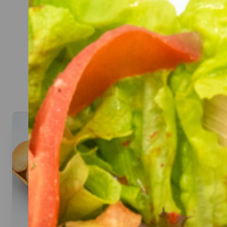
CATERIN
Hier kannst du dir dein Cat
Beispiel: bei 20 Personen rei
Denk an eine gute Mischun
Aufstriche, Sa