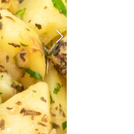
35er Falafel-Halloumi Mix
vegan
vegetarisch
Falafel und Halloumi mit zwei Soßen · kräftig,
handgemacht, zum teilen.
Fingerfood
· für Buffets &
Veranstaltungen
39,50 €
(inkl. MwSt.)