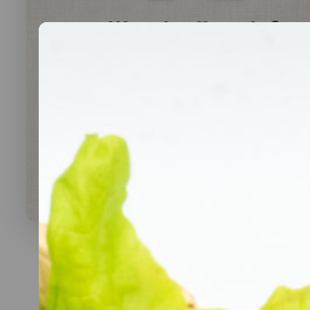
Was darf’s sein?
lauwarme Buffetplatten
auch mit heißen Gerichten
VORSCHLAG ANSEHEN
Alles
vegan
vegetarisch
Fleisch