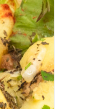
Mini Falafel Bites
vegan
100 % Kichererbsen, fein gewürzt, mit cremigem Tahini.
pflanzlich · ideal für Events & Buffets
17,90 €
für 1
Platten
(inkl. MwSt.)